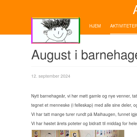
HJEM
AKTIVITETE
August i barnehag
12. september 2024
Nytt barnehageår, vi hør møtt gamle og nye venner, ta
tegnet et menneske (i felleskap) med alle sine deler, og 
Vi har tatt mange turer rundt på Maihaugen, funnet igje
Vi har høstet årets poteter og bidratt til middag for hele