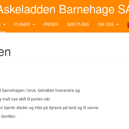
Askeladden Barnehage S
R
PLANER
PRISER
SØK PLASS
OM OSS
en
tt barnehagen i bruk, betraktet hverandre og
malt nye skilt til porten vår.
n kjente steder og hilst på dyrene på land og til vanns.
 familien.