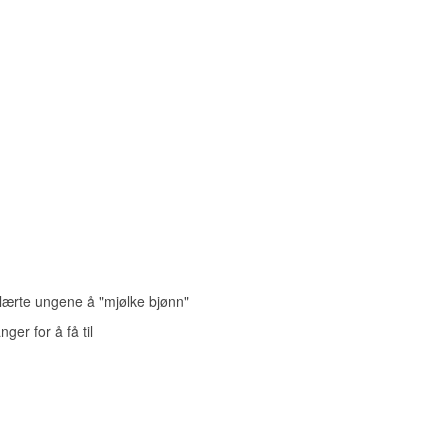
lærte ungene å "mjølke bjønn"
er for å få til