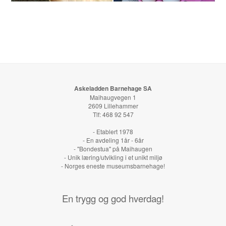
Askeladden Barnehage SA
Maihaugvegen 1
2609 Lillehammer
Tlf: 468 92 547
- Etablert 1978
- En avdeling 1år - 6år
- "Bondestua" på Maihaugen
- Unik læring/utvikling i et unikt miljø
- Norges eneste museumsbarnehage!
En trygg og god hverdag!