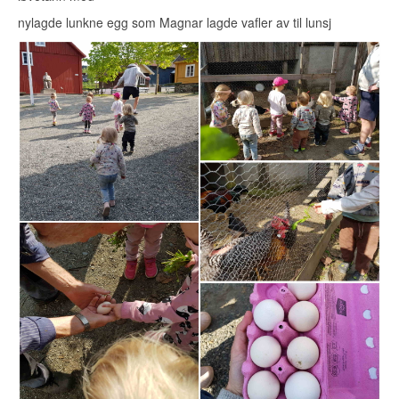
nylagde lunkne egg som Magnar lagde vafler av til lunsj