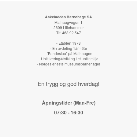
Askeladden Barnehage SA
Maihaugvegen 1
2609 Lillehammer
Tlf: 468 92 547
- Etablert 1978
- En avdeling 1år - 6år
- "Bondestua" på Maihaugen
- Unik læring/utvikling i et unikt miljø
- Norges eneste museumsbarnehage!
En trygg og god hverdag!
Åpningstider (Man-Fre)
07:30 - 16:30