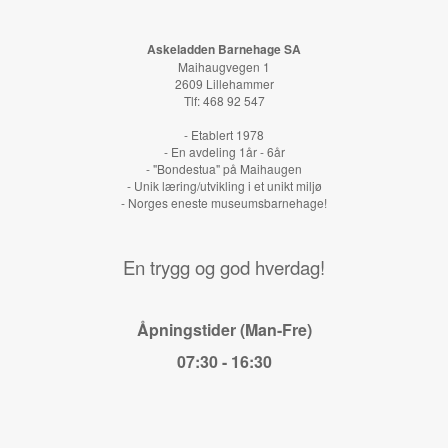
Askeladden Barnehage SA
Maihaugvegen 1
2609 Lillehammer
Tlf: 468 92 547
- Etablert 1978
- En avdeling 1år - 6år
- "Bondestua" på Maihaugen
- Unik læring/utvikling i et unikt miljø
- Norges eneste museumsbarnehage!
En trygg og god hverdag!
Åpningstider (Man-Fre)
07:30 - 16:30