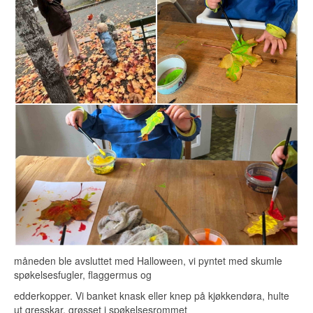
måneden ble avsluttet med Halloween, vi pyntet med skumle
spøkelsesfugler, flaggermus og
edderkopper. Vi banket knask eller knep på kjøkkendøra, hulte
ut gresskar, grøsset i spøkelsesrommet