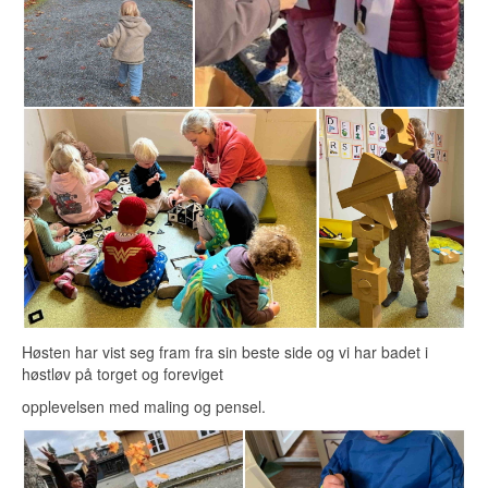
Høsten har vist seg fram fra sin beste side og vi har badet i
høstløv på torget og foreviget
opplevelsen med maling og pensel.