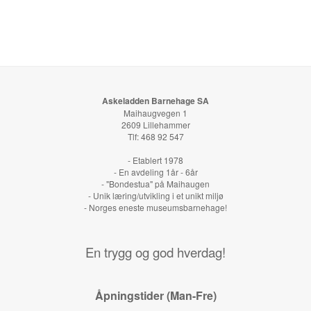
Askeladden Barnehage SA
Maihaugvegen 1
2609 Lillehammer
Tlf: 468 92 547
- Etablert 1978
- En avdeling 1år - 6år
- "Bondestua" på Maihaugen
- Unik læring/utvikling i et unikt miljø
- Norges eneste museumsbarnehage!
En trygg og god hverdag!
Åpningstider (Man-Fre)