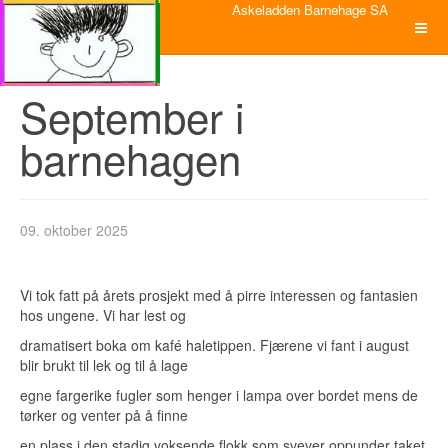
Askeladden Barnehage SA
September i
barnehagen
09. oktober 2025
Vi tok fatt på årets prosjekt med å pirre interessen og fantasien
hos ungene. Vi har lest og
dramatisert boka om kafé haletippen. Fjærene vi fant i august
blir brukt til lek og til å lage
egne fargerike fugler som henger i lampa over bordet mens de
tørker og venter på å finne
en plass i den stadig voksende flokk som svever oppunder taket