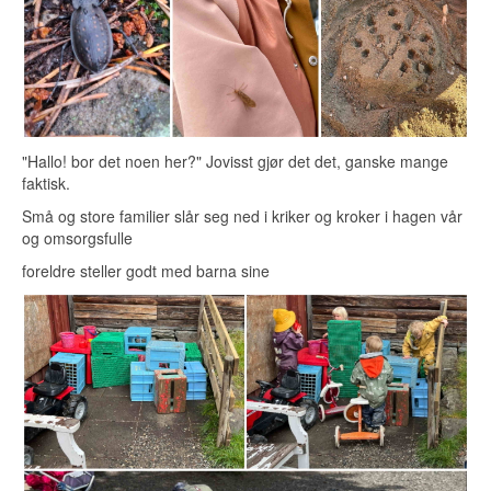
"Hallo! bor det noen her?" Jovisst gjør det det, ganske mange
faktisk.
Små og store familier slår seg ned i kriker og kroker i hagen vår
og omsorgsfulle
foreldre steller godt med barna sine